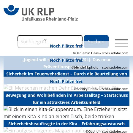
springen
Link zu Home
Formular für die Volltextsuche
Noch Plätze frei:
Suchbegriff
©Benjamin Haas – stock.adobe.com
„Jugend will sich-er-leben“ (JWSL): Das neue
Noch Plätze frei:
Präventionsprogramm
©blende11.photo – stock.adobe.com
Sicherheit im Feuerwehrdienst – Durch die Beurteilung von
Gefährdungen
Noch Plätze frei:
©Andrey Popov – stock.adobe.com
Bewegung und Wohlbefinden im Arbeitsalltag – Startschuss
für ein attraktives Arbeitsumfeld
Sicherheitsbeauftragte in der Kita – Erfahrungsaustausch
©Coprid – stock.adobe.com