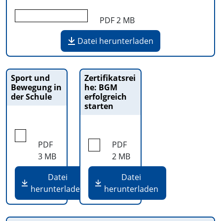
PDF
2 MB
Datei herunterladen
Sport und
Zertifikatsrei
Bewegung in
he: BGM
der Schule
erfolgreich
starten
PDF
PDF
3 MB
2 MB
Datei
Datei
herunterladen
herunterladen