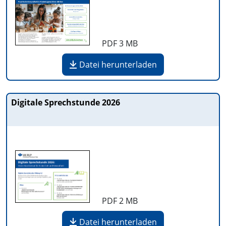
PDF
3 MB
Datei herunterladen
Digitale Sprechstunde 2026
PDF
2 MB
Datei herunterladen