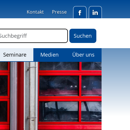
Kontakt
Presse
Facebook
LinkedIn
ormular für die Volltextsuche
Suchbegriff
(Aktiv)
Seminare
Medien
Über uns