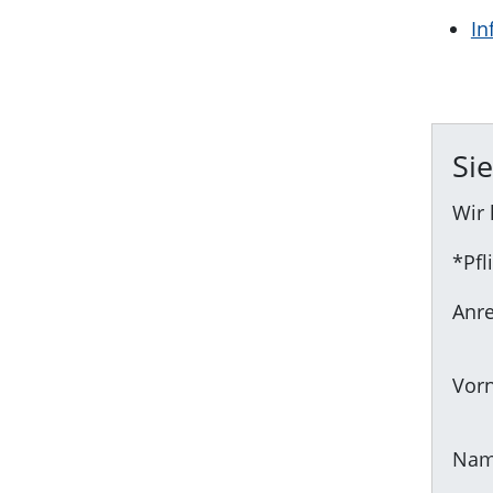
In
Si
Wir 
*Pfl
Anr
Vor
Na