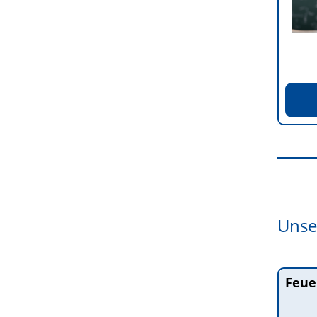
Unse
Feue