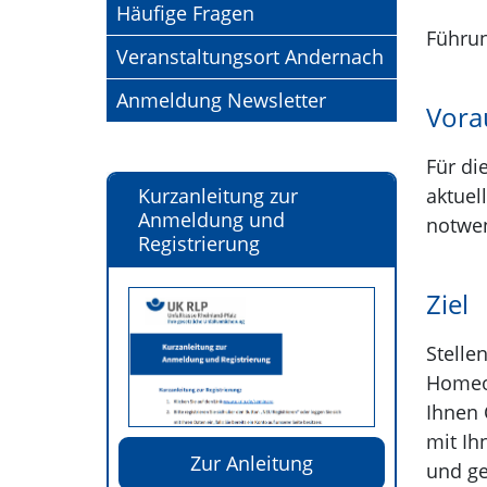
Häufige Fragen
Führun
Veranstaltungsort Andernach
Anmeldung Newsletter
Vora
Für di
Kurzanleitung zur
aktuel
Anmeldung und
notwen
Registrierung
Ziel
Stelle
Homeof
Ihnen 
mit Ih
Zur Anleitung
und ge