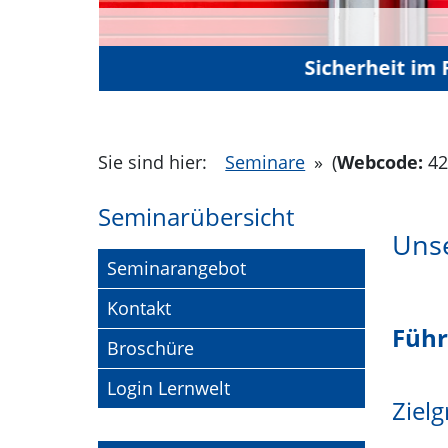
Bewegung und Wohlbefind
Sicherheit im
„Jugend wi
Siche
ampe
Sie sind hier:
Seminare
»
(
Webcode:
42
Seminarübersicht
Unse
Seminarangebot
Kontakt
Führ
Broschüre
Login Lernwelt
Ziel