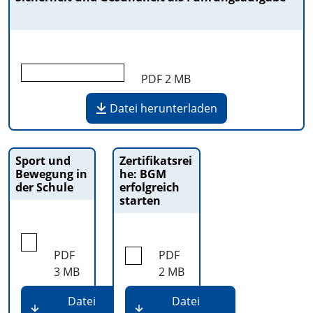
PDF
2 MB
Datei herunterladen
Sport und
Zertifikatsrei
Bewegung in
he: BGM
der Schule
erfolgreich
starten
PDF
PDF
3 MB
2 MB
Datei
Datei