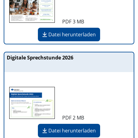
PDF
3 MB
Datei herunterladen
Digitale Sprechstunde 2026
PDF
2 MB
Datei herunterladen