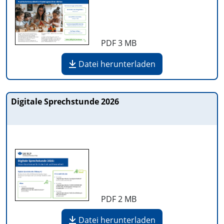
PDF
3 MB
Datei herunterladen
Digitale Sprechstunde 2026
PDF
2 MB
Datei herunterladen